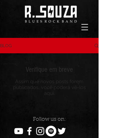
BLOG
Verifique em breve
Assim que novos posts forem
publicados, você poderá vê-los
aqui.
Follow us on: