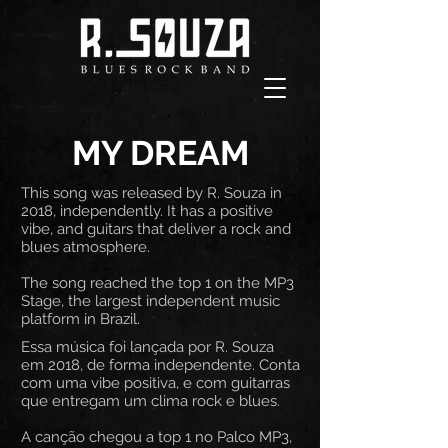
MY DREAM
This song was released by R. Souza in
2018, independently. It has a positive
vibe, and guitars that deliver a rock and
blues atmosphere.
The song reached the top 1 on the MP3
Stage, the largest independent music
platform in Brazil.
Essa música foi lançada por R. Souza
em 2018, de forma independente. Conta
com uma vibe positiva, e com guitarras
que entregam um clima rock e blues.
A canção chegou a top 1 no Palco MP3,